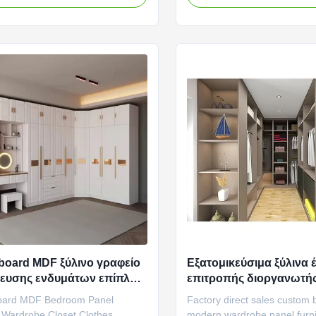
e modern wardrobe adopts a
cabinet is made of high-qual
ned appearance design, simple
retaining the natural texture 
nt. The clever integration of
the wood, bringing a natura
ashion elements makes the ...
atmosphere to your room. La
eboard MDF ξύλινο γραφείο
Εξατομικεύσιμα ξύλινα 
ευσης ενδυμάτων επίπλων
επιτροπής διοργανωτή
πής κρεβατοκάμαρων
2400mm ενδυμάτων ύψ
board MDF Bedroom Panel
Factory direct sales custom
 Wardrobe Closet Clothes
modern wardrobe panel furni