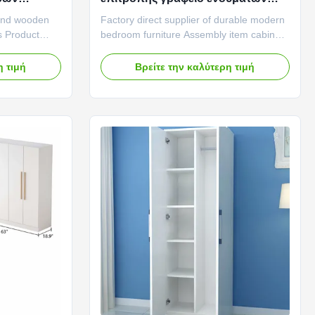
προς το
επίπλων σύγχρονο που
 and wooden
Factory direct supplier of durable modern
προσαρμόζεται
s Product
bedroom furniture Assembly item cabinet
al: The main
Modern simple panel furniture Product
is solid wood
composition: Main structure: The main
η τιμή
Βρείτε την καλύτερη τιμή
d closets
structure of modern bedroom cabinets is
ic feeling,
usually composed of boards, such as
ose different
plywood or medium density fiberboard
(MDF). These boards have high ...