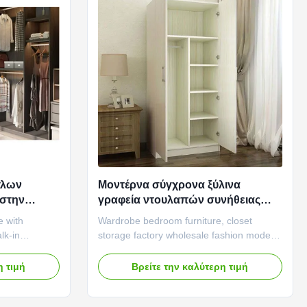
πλων
Μοντέρνα σύγχρονα ξύλινα
 στην
γραφεία ντουλαπών συνήθειας
τημένο σε
Furnitures διευθετήσιμα
e with
Wardrobe bedroom furniture, closet
πλαμάδων
lk-in
storage factory wholesale fashion modern
Spacious
home panel furniture Reinforced Material:
 provides
The wardrobe is made of high-quality
η τιμή
Βρείτε την καλύτερη τιμή
wing you to
panel material, which is sturdy and
r easy access
durable, ensuring long-term use and
. You can
stability, allowing your clothes to receive