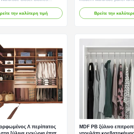
abinet Dressing Table Wall​
composition: Main structure
omposition: Main structure: The
structure of modern bedroo
ρείτε την καλύτερη τιμή
Βρείτε την καλύτερ
cture of a wardrobe or closet is
is usually composed of high-
omposed of high-quality boards,
boards, such as plywood, den
lywood, density density board
board (MDF), or solid wood.
 solid wood. These boards ...
boards have excellent stabilit
μορφωμένος Λ περίπατος
MDF PB ξύλινο επιτροπ
στα ξύλινα εγχώρια έπιπλα
ντουλάπι κρεβατοκάμα