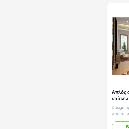
the elega
Απλός 
επίπλω
υπηρεσ
Design op
αποθήκ
wardrobe
simple pa
Fashiona
Β