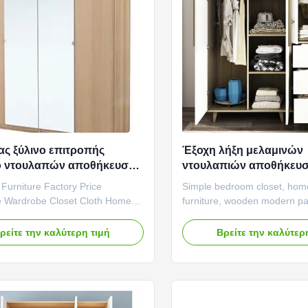
ς ξύλινο επιτροπής
Έξοχη λήξη μελαμινών
ο ντουλαπών αποθήκευσης
ντουλαπιών αποθήκευ
 διευθετήσιμο
ντουλαπών επίπλων
Furniture Factory Price
Simple bedroom closet, hom
έψιμο
κρεβατοκάμαρων ξύλιν
 Wardrobe Closet Cloth Home
furniture, wooden modern p
niture Wood Product features:
storage Product features: M
 craftsmanship: Our panel
design: Our modern panel w
ρείτε την καλύτερη τιμή
Βρείτε την καλύτερ
 wardrobes are made of high-
characterized by panel desig
oards, emphasizing the handling
simple yet aesthetically plea
detail to ensure the durability and
fusion of various modern e
of the wardrobe. ...
the wardrobe a beautiful ...