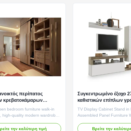
nce of modern style ...
freely plan your storage sp
...
ανοικτός περίπατος
Συγκεντρωμένο έξοχο 
ν κρεβατοκάμαρων
καθιστικών επίπλων γρ
ιών cOem στο ντουλάπι
επίδειξης TV μήκους ξύ
en bedroom furniture walk-in
TV Display Cabinet Stand in
ευσης
, high-quality modern wardrobe,
Assembled Panel Furniture
nel furniture Product features:
Storage Cabinet Product fea
ble appearance: Our panel
Wooden Material: Our wood
ρείτε την καλύτερη τιμή
Βρείτε την καλύτερ