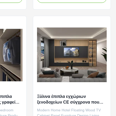
ity wood,
home is more and more common. Our
and texture of
panel furniture desk provides you with a
l warm
comfortable and orderly working
rge ...
environment, enabling you to focus ...
έπιπλα
Ξύλινα έπιπλα εγχώριων
ς γραφείων
ξενοδοχείων CE σύγχρονα που
ους
επιπλέουν το γραφείο TV
 bedroom
Modern Home Hotel Floating Wood TV
διευθετήσιμο
ture Product
Cabinet Panel Furniture Design Living