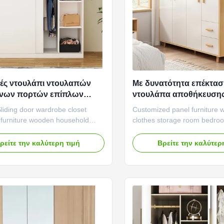
ές ντουλάπι ντουλαπών
Με δυνατότητα επέκτασ
νων πορτών επίπλων
ντουλάπα αποθήκευση
πής κρεβατοκάμαρων
ενδυμάτων
iding door wardrobe closet
Customized panel furniture 
με δυνατότητα επέκτασης
furniture wooden household
clothes storage room bedroo
niture Product Description This
wardrobe with drawers Produ
is an ideal all-in-one storage
Wall utilization: Wall wardrob
ρείτε την καλύτερη τιμή
Βρείτε την καλύτερ
or any room. Skillfully crafted by
intelligent choices that utiliz
odworkers, the natural charm of
not only saving floor space, 
 wood ultimately shines through.
providing you with larger st
y of space ...
turning walls into practical ...