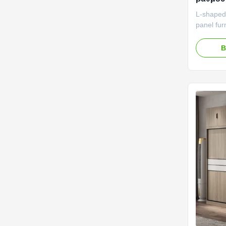
Eco ντ
L-shaped
panel fur
descripti
complete 
Β
more stor
Materials
boards or
have diff