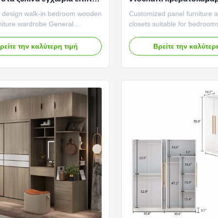
ουλαπών φιλικό
επίπλων ξύλινο φιλικό 
 design walk-in bedroom wooden
Customized panel furniture
περιβάλλον
niture wardrobe General
closets suitable for bedroom
on: Walk-in wardrobe makes a
composition: Wooden materi
room for your clothes. It makes
material for wooden closets 
ρείτε την καλύτερη τιμή
Βρείτε την καλύτερ
ages for lady and gentle man.
or wooden boards. Solid woo
: E1 Grade Eco-friendly particle
give people a natural and rust
 MDF,material and color can
while wooden panels can cho
erent choices. 1. Walk...
wood grain and colors ...