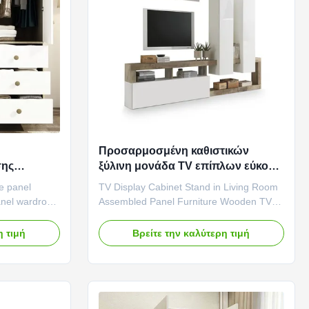
Προσαρμοσμένη καθιστικών
σης
ξύλινη μονάδα TV επίπλων εύκολη
συγκεντρωμένη ξύλινη με την
e panel
TV Display Cabinet Stand in Living Room
η
αποθήκευση
anel wardrobe
Assembled Panel Furniture Wooden TV
odern panel
Storage Cabinet Product features:
ardrobe is
Wooden Material: Our wooden TV storage
η τιμή
Βρείτε την καλύτερη τιμή
n, which is
cabinet is made of high-quality wood,
sing. The
retaining the natural texture and texture of
lements makes
the wood, bringing a natural warm
atmosphere to your room. Large ...