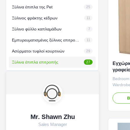
Ξύλινα έπιπλα της Pet
25
Ξύλινος φράκτης κέδρων
11
Ξύλινο φύλλο καπλαμάδων
7
Εμπυρευματισμένες ξύλινες επιτροπές
11
Ασύρματοι τυφλοί κουρτινών
29
Ξύλινα έπιπλα επιτροπής
27
Εγχώρια
γραφεί
επίπλων
Bedroom 
μετατρ
Wardrobe
Panel Fur
Exquisite
Β
furniture
quality b
of every 
Mr. Shawn Zhu
stability 
Sales Manager