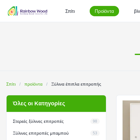
Σπίτι
Προϊόντα
βί
Σπίτι
/
προϊόντα
/
Ξύλινα έπιπλα επιτροπής
Όλες οι Κατηγορίες
Στερεές ξύλινες επιτροπές
98
Ξύλινες επιτροπές μπαμπού
53