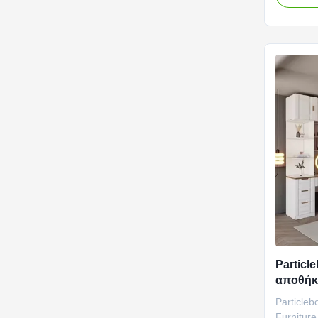
furnitur
streamli
yet elega
various f
Particl
αποθήκ
επιτρο
Particle
Furniture