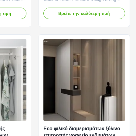
: The main
Room Hanging Screen TV Cabinet
m wardrobes
Product composition: Main structure: The
η τιμή
Βρείτε την καλύτερη τιμή
quality
main structure of a hanging screen TV
sity density
cabinet is usually composed of high-
 These
quality boards, such as plywood or
y and ...
medium density fiberboard (MDF). These
boards ...
ής
Eco φιλικό διαμερισμάτων ξύλινο
ρων
επιτροπής γραφείο ενδυμάτων