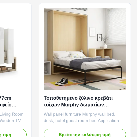
ace based on
reliable protection. ...
277cm
Τοποθετημένο ξύλινο κρεβάτι
αφείο
τοίχων Murphy δωματίων
λινο
φιλοξενουμένων ξενοδοχείων
 Living Room
Wall panel furniture Murphy wall bed,
επίπλων επιτροπής
 Wooden TV
desk, hotel guest room bed Application
ΕΞΑΕΡΩΤΗΡΩΝ τοίχος
tures:
scenario: Panel furniture desk: Small
en TV storage
office/home office: The trend of working at
η τιμή
Βρείτε την καλύτερη τιμή