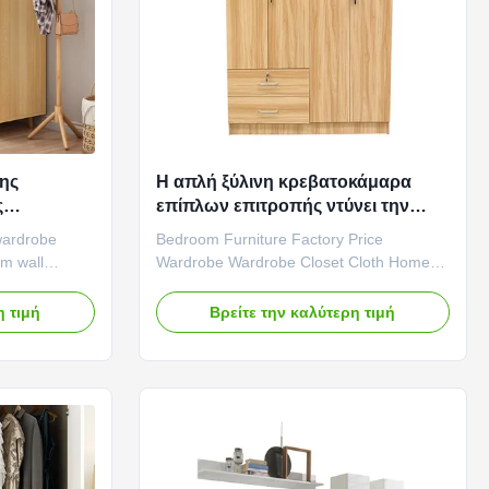
ης
Η απλή ξύλινη κρεβατοκάμαρα
ς
επίπλων επιτροπής ντύνει την
ντουλάπα που προσαρμόζεται
wardrobe
Bedroom Furniture Factory Price
m wall
Wardrobe Wardrobe Closet Cloth Home
ct features:
Panel Furniture Wood Product features:
es are
Flexible combination: Our combination
η τιμή
Βρείτε την καλύτερη τιμή
e wall space,
wardrobe consists of multiple modules,
but also
including the hanging area, drawer
orage space,
storage area, shoe rack area, etc. You
can freely combine these modules
according ...