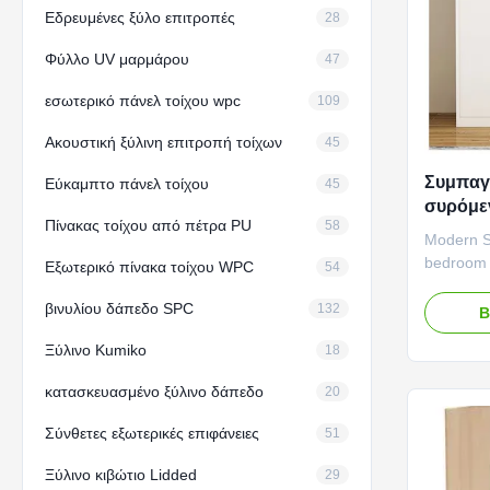
Εδρευμένες ξύλο επιτροπές
28
Φύλλο UV μαρμάρου
47
εσωτερικό πάνελ τοίχου wpc
109
Ακουστική ξύλινη επιτροπή τοίχων
45
Συμπαγ
Εύκαμπτο πάνελ τοίχου
45
συρόμε
Πίνακας τοίχου από πέτρα PU
58
επιτρο
Modern Sl
ξύλινο 
bedroom 
Εξωτερικό πίνακα τοίχου WPC
54
panel fur
βινυλίου δάπεδο SPC
wardrobe 
132
Β
solution f
Ξύλινο Kumiko
18
expert wo
the solid
κατασκευασμένο ξύλινο δάπεδο
20
With plent
Σύνθετες εξωτερικές επιφάνειες
51
Ξύλινο κιβώτιο Lidded
29