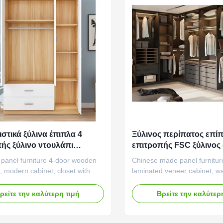
ιστικά ξύλινα έπιπλα 4
Ξύλινος περίπατος επί
ής ξύλινο ντουλάπι
επιτροπής FSC ξύλινος
πών πορτών με τα
ντουλάπα με το τοποθε
panel furniture 4-door wooden
Chinese made panel furnitur
ια
στρώματα γραφείο κα
 modern cabinet, closet with
laminated veneer cabinet, wa
bedroom large closet Product
wardrobe Product features: 
 Minimalist appearance: The
Space: The walk-in wardrobe
ρείτε την καλύτερη τιμή
Βρείτε την καλύτερ
 panel furniture wardrobes is
spacious storage space, allo
a minimalist aesthetic, without
easily enter the wardrobe fo
cessary decorations, showcasing
and organization of clothing