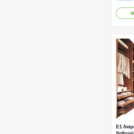
Storage C
Product c
Β
main stru
usually c
such as p
(MDF), or
E1 δια
βαθμού 