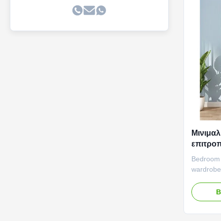
Μινιμαλ
επιτροπ
ντουλα
Bedroom 
συρτάρ
wardrobe,
drawers 
features:
Β
design of
based on 
any unne